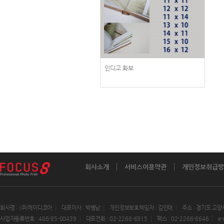
인디고 화보
회사소개
서비스이용약관
개인정보취급방
회사명 : (주)에이디코아
대표이사 : 박병남
개인정보보호책임자 : 김인태
주소 : 경기도 고양
사업자등록번호 : 486-85-00439
대표전화 : 02-2268-6915
팩스 : 02-2266-6646
e-