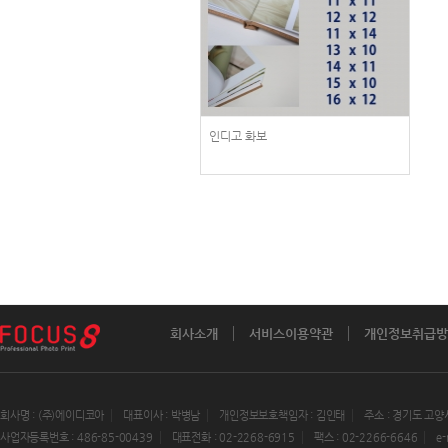
인디고 화보
회사소개
서비스이용약관
개인정보취급방
회사명 : (주)에이디코아
대표이사 : 박병남
개인정보보호책임자 : 김인태
주소 : 경기도 고양
사업자등록번호 : 486-85-00439
대표전화 : 02-2268-6915
팩스 : 02-2266-6646
e-