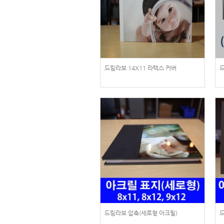
드림라보 14X11 라텍스 커버
드
드림라보 압축(세로형 아크릴)