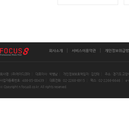
회사소개
서비스이용약관
개인정보취급방
회사명 : (주)에이디코아
대표이사 : 박병남
개인정보보호책임자 : 김인태
주소 : 경기도 고양
사업자등록번호 : 486-85-00439
대표전화 : 02-2268-6915
팩스 : 02-2266-6646
e-
ⓒ Copyright n.focus8.co.kr. All rights reserved.