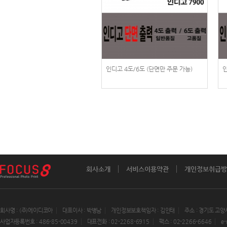
인디고 4도/6도 (단면만 주문 가능)
인
회사소개
서비스이용약관
개인정보취급방
회사명 : (주)에이디코아
대표이사 : 박병남
개인정보보호책임자 : 김인태
주소 : 경기도 고양
사업자등록번호 : 486-85-00439
대표전화 : 02-2268-6915
팩스 : 02-2266-6646
e-