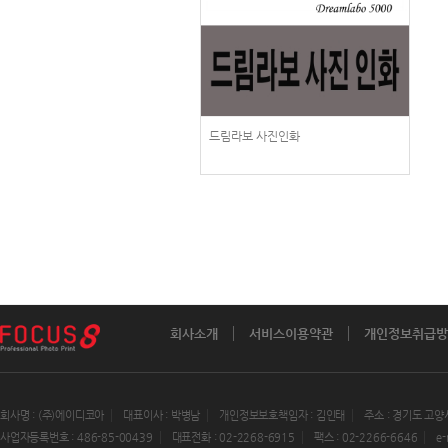
드림라보 사진인화
회사소개
서비스이용약관
개인정보취급방
회사명 : (주)에이디코아
대표이사 : 박병남
개인정보보호책임자 : 김인태
주소 : 경기도 고양
사업자등록번호 : 486-85-00439
대표전화 : 02-2268-6915
팩스 : 02-2266-6646
e-