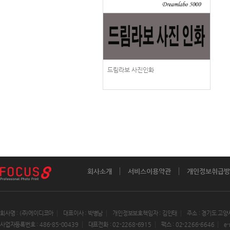
드림라보 사진인화
회사소개
서비스이용약관
개인정보취급방
회사명 : (주)에이디코아
대표이사 : 박병남
개인정보보호책임자 : 김인태
주소 : 경기도 고양
사업자등록번호 : 486-85-00439
대표전화 : 02-2268-6915
팩스 : 02-2266-6646
e-